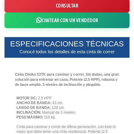
CONSULTAR
CHATEAR CON UN VENDEDOR
ESPECIFICACIONES TÉCNICAS
Conocé todos los detalles de esta cinta de correr
Cinta Omiko 53TK para caminar y correr. Sin dudas, una gran
solución para entrenar en casa. Potente (2.5 HPP), robusta y
de base amplia. 3 niveles de inclinación y plegable.
MOTOR DC:
2.5 HPP
ANCHO DE BANDA:
43 cm.
LARGO DE BANDA:
120 cm.
INCLINACIÓN:
Manual de 3 niveles.
PESO MÁXIMO:
110 kg.
Cinta para caminar y correr de última generación, con todo lo
mejor que debe tener una cinta residencial. Potente (2.5