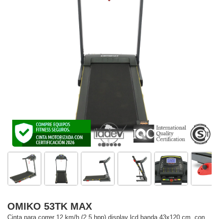
OMIKO 53TK MAX
Cinta para correr 12 km/h (2.5 hpp) display lcd banda 43x120 cm, con