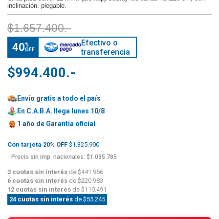
inclinación. plegable.
$1.657.400.-
Efectivo o
40
%
OFF
transferencia
$994.400.-
Envío gratis a todo el país
En C.A.B.A. llega lunes 10/8
1 año de
Garantía oficial
Con tarjeta 20% OFF
$1.325.900
Precio sin imp. nacionales: $1.095.785
3 cuotas sin interés
de $441.966
6 cuotas sin interés
de $220.983
12 cuotas sin interés
de $110.491
24 cuotas sin interés
de $55.245