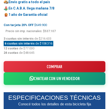
Envío gratis a todo el país
En C.A.B.A. llega mañana 7/8
1 año de
Garantía oficial
Con tarjeta 20% OFF
$649.900
Precio sin imp. nacionales: $537.107
3 cuotas sin interés
de $216.633
6 cuotas sin interés
de $108.316
12 cuotas
de $77.030
24 cuotas
de $48.645
COMPRAR
CHATEAR CON UN VENDEDOR
ESPECIFICACIONES TÉCNICAS
Conocé todos los detalles de esta bicicleta fija