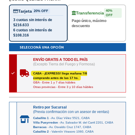
Tarjeta
40%
20% OFF
Transferencia
OFF
3 cuotas sin interés de
Pago único, máximo
$216.633
descuento
6 cuotas sin interés de
$108.316
SELECCIONÁ UNA OPCIÓN
ENVÍO GRATIS A TODO EL PAÍS
(Excepto Tierra del Fuego y Formosa)
CABA - ¡EXPRESS! llega mañana 7/8
comprando antes de las 17 hs.
GBA - Entre 1 y 7 días hábiles
Otras provincias - Entre 3 y 10 días hábiles
Retiro por Sucursal
(Previa confirmación con un asesor de ventas)
Caballito 1
- Av. Díaz Vélez 5521, CABA
Villa Pueyrredon
- Av. Salvador M. del Carril 2201, CABA
Barracas
- Av. Osvaldo Cruz 1747, CABA
Caballito 2
- Valentín Virasoro 1060, CABA