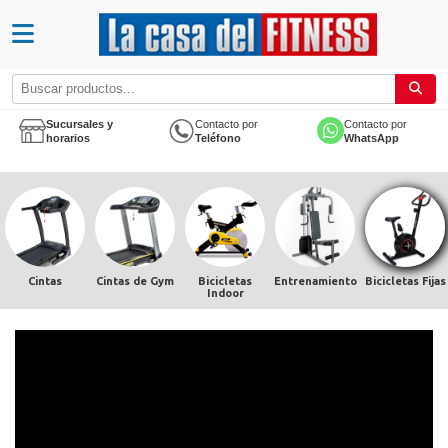
Sucursales y
Contacto por
Contacto por
horarios
Teléfono
WhatsApp
Cintas
Cintas de Gym
Bicicletas
Entrenamiento
Bicicletas Fijas
Indoor